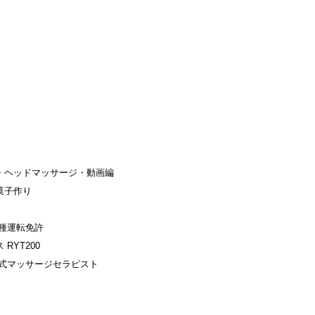
・ヘッドマッサージ・動画編
菓子作り
種運転免許
RYT200
古式マッサージセラピスト