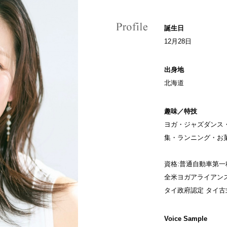
誕生日
12月28日
出身地
北海道
趣味／特技
ヨガ・ジャズダンス
集・ランニング・お
資格:普通自動車第一
全米ヨガアライアンス 
タイ政府認定 タイ
Voice Sample