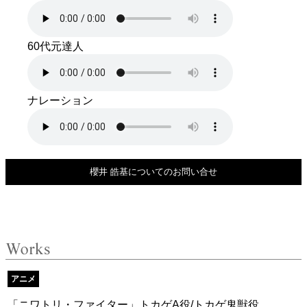
60代元達人
ナレーション
櫻井 皓基についてのお問い合せ
アニメ
「ニワトリ・ファイター」トカゲA役/トカゲ鬼獣役