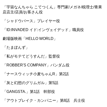
「宇宙なんちゃら こてつくん」専門家/メガネ/税理士/青果
店店主/店員/お客さん役
「シャドウバース」プレイヤー役
「ID:INVADED イド:インヴェイデッド」職員役
劇場版映画「HELLO WORLD」
「たまぽんず」
「私がモテてどうすんだ」監督役
「ROBBER'S COMPANY」バンダム役
「ナースウィッチ小麦ちゃんR」第2話
「灰と幻想のグリムガル」第5話
「GANGSTA.」第1話 幹部役
「アウトブレイク・カンパニー」第8話 兵士役