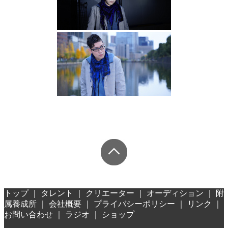
トップ
｜
タレント
｜
クリエーター
｜
オーディション
｜
附
属養成所
｜
会社概要
｜
プライバシーポリシー
｜
リンク
｜
お問い合わせ
｜
ラジオ
｜
ショップ