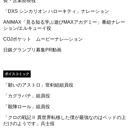
長・営業部長役
「DXS シンカリオン ハローキティ」ナレーション
ANIMAX「見る知る学ぶ遊びMAXアカデミー」番組ナレー
ション/エルキューイ役
COJポケット ムービーナレ―ション
日銀グランプリ募集PR動画
ボイスコミック
「願いのアストロ」世剣組組員役
「カグラバチ」組員役
「殺陣ロール」組員役
「クロの戦記Ⅱ 異世界転移した僕が最強なのはベッドの上
だけのようです」兵士役