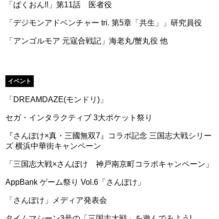
「ばくおん!!」第11話 医者役
「デジモンアドベンチャー tri. 第5章「共生」」研究員役
「アンゴルモア 元寇合戦記」海老丸/蟹丸役 他
イベント
「DREAMDAZE(モンドリ)」
セガ・インタラクティブ 3大ポケット祭り
『さんぽけ×真・三國無双7』コラボ記念 三国志大戦シリー
ズ 横浜中華街キャンペーン
「三国志大戦×さんぽけ 神戸南京町コラボキャンペーン」
AppBank ゲーム祭り Vol.6「さんぽけ」
「さんぽけ」メディア発表会
タイムマシーン3号の「三国志大戦」を遊んでみよう!