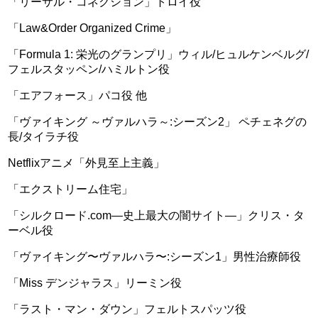
「リーサル・コネクション」トロイ役
「Law&Order Organized Crime」
「Formula 1: 栄光のグランプリ」ウィル/ヒュルケンベルグ/
フェルスタッペン/ハミルトン役
「エアフォース」パコ役 他
「ヴァイキング ～ヴァルハラ～:シーズン2」 ペチェネグの
長/タイラチ役
Netflixアニメ「外見至上主義」
「エクストリーム住宅」
「シルクロード.com―史上最大の闇サイト―」クリス・タ
ーベル役
「ヴァイキング〜ヴァルハラ〜:シーズン1」男性治療師役
「Miss デンジャラス」リーミン役
「ラスト・マン・ダウン」フェルトスパッツ役