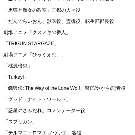
「黒猫と魔女の教室」王都の人々役
「だんでらいおん」獣医役、霊魂役、転生部部長役
劇場アニメ「クスノキの番人」
「TRIGUN STARGAZE」
劇場アニメ「ひゃくえむ。」
「桃源暗鬼」
「Turkey!」
「餓狼伝: The Way of the Lone Wolf」警官/やから/記者役
「グッド・ナイト・ワールド」
「惑星のさみだれ」コメンテーター役
「スプリガン」
「テルマエ・ロマエ ノヴァエ」客役