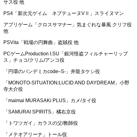
サス役 他
PS4「新次元ゲイム ネプテューヌVⅡ」スライヌマン
アプリゲーム「クロスサマナー」気まぐれな暴風 クリフ役
他
PSVita「戦場の円舞曲」盗賊役 他
PCゲームProduction I.SU「銀河怪盗フィルチャーリップ
ス」チョコ/クリム/アンコ役
「円環のパンデミカcode–S-」井龍タケシ役
「MONOTO-SITUATION:LUCID AND DAYDREAM」小野
寺大介役
「maimai MURASAKi PLUS」カメ/タイ役
「SAMURAI SPIRITS」橘右京役
「トワツガイ」カラスの父/教師役
「メテオアリーナ」トール役