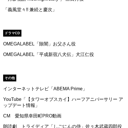
「義風堂々!! 兼続と慶次」
ドラマCD
OMEGALABEL「除闇」お父さん役
OMEGALABEL「平成新宿八犬伝」犬江仁役
その他
インターネットテレビ「ABEMA Prime」
YouTube「【タワーオブスカイ】ハーフアニバーサリー ア
ップデート情報」
CM 愛知県幸田町PRO動画
朗読劇 トライディア「しごにんの侍」佐々木武蔵四郎役