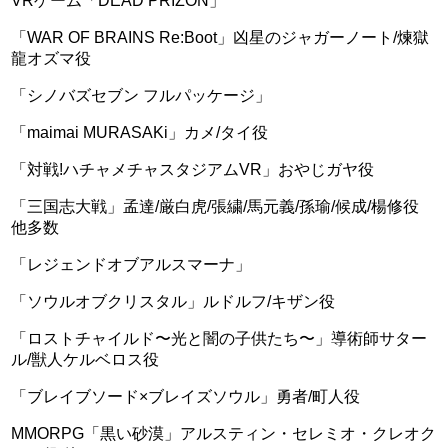
VRゲーム「DEAD PRIZON」
「WAR OF BRAINS Re:Boot」凶星のジャガーノート/煉獄
龍オズマ役
「シノバズセブン フルパッケージ」
「maimai MURASAKi」カメ/タイ役
「対戦!ハチャメチャスタジアムVR」おやじガヤ役
「三国志大戦」孟達/厳白虎/張繍/馬元義/孫瑜/候成/楊修役
他多数
「レジェンドオブアルスマーナ」
「ソウルオブクリスタル」ルドルフ/キザン役
「ロストチャイルド〜光と闇の子供たち〜」導術師サター
ル/獣人ケルベロス役
「ブレイブソード×ブレイズソウル」勇者/町人役
MMORPG「黒い砂漠」アルスティン・セレミオ・クレオク