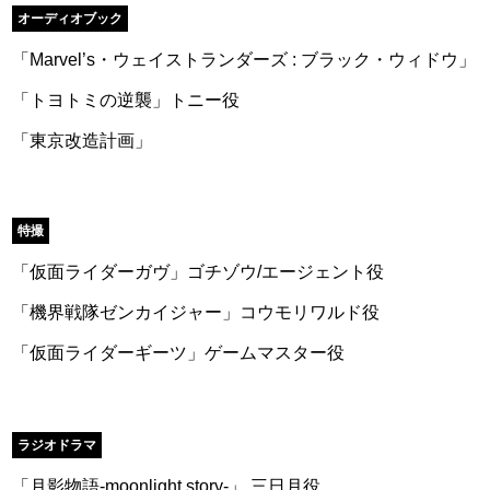
オーディオブック
「Marvel’s・ウェイストランダーズ : ブラック・ウィドウ」
「トヨトミの逆襲」トニー役
「東京改造計画」
特撮
「仮面ライダーガヴ」ゴチゾウ/エージェント役
「機界戦隊ゼンカイジャー」コウモリワルド役
「仮面ライダーギーツ」ゲームマスター役
ラジオドラマ
「月影物語-moonlight story-」 三日月役