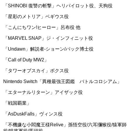
「SHINOBI 復讐の斬撃」ヘリパイロット役、天狗役
「星彩のメトリア」ベギウス役
「こんにちワン!ヒーロー」呂布役 他
「MARVEL SNAP」ジ・インフィニット役
「Undawn」解説者-ショーン/パック博士役
「Call of Duty MW2」
「タワーオブスカイ」ボクス役
Nintendo Switch「異種最強王図鑑 バトルコロシアム」
「エターナルリターン」アイザック役
「戦国覇業」
「AsDuskFalls」ヴィンス役
「不機嫌な小閻魔王様Relive」孫悟空役/六耳獼猴役/猿軍師
役/猿将軍役/馬頭役