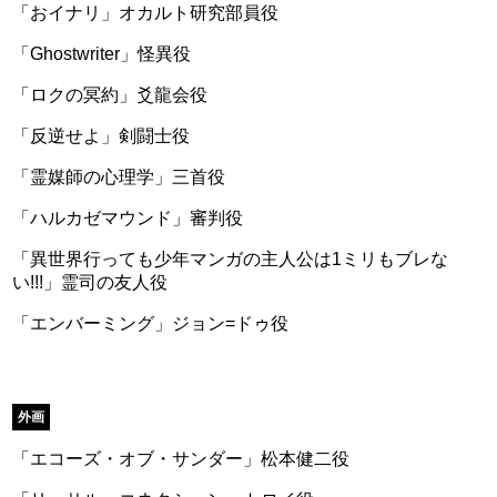
「おイナリ」オカルト研究部員役
「Ghostwriter」怪異役
「ロクの冥約」爻龍会役
「反逆せよ」剣闘士役
「霊媒師の心理学」三首役
「ハルカゼマウンド」審判役
「異世界行っても少年マンガの主人公は1ミリもブレな
い!!!」霊司の友人役
「エンバーミング」ジョン=ドゥ役
外画
「エコーズ・オブ・サンダー」松本健二役