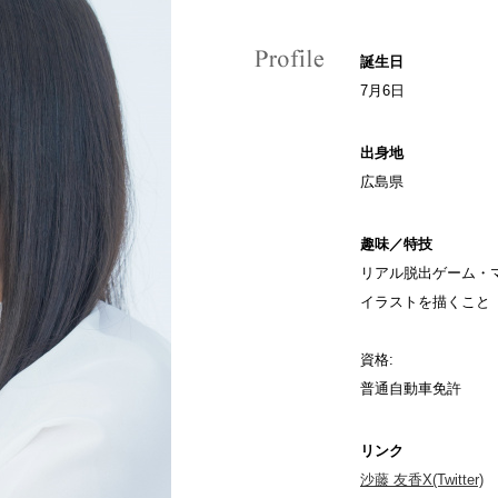
誕生日
7月6日
出身地
広島県
趣味／特技
リアル脱出ゲーム・マ
イラストを描くこと
資格:
普通自動車免許
リンク
沙藤 友香X(Twitter)