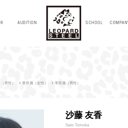
OR
AUDITION
SCHOOL
COMPAN
ト（男性）
準所属（女性）
準所属（男性）
沙藤 友香
Sato Tomoka