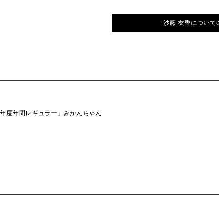
沙藤 友香について
22年度年間レギュラー」みかんちゃん