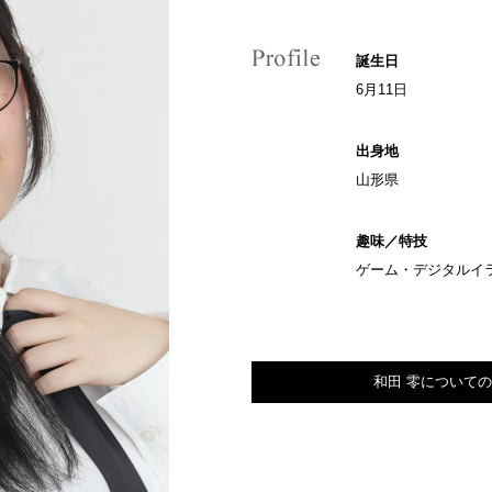
誕生日
6月11日
出身地
山形県
趣味／特技
ゲーム・デジタルイ
和田 零について