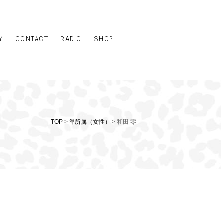
Y
CONTACT
RADIO
SHOP
TOP
>
準所属（女性）
> 和田 零