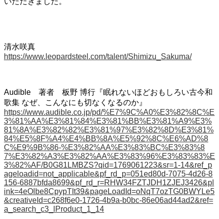
いただきました。
清水咲真
https://www.leopardsteel.com/talent/Shimizu_Sakuma/
Audible 著者 板野 博行『眠れないほどおもしろい古今和
歌集 なぜ、こんなにも切なくなるのか』
https://www.audible.co.jp/pd/%E7%9C%A0%E3%82%8C%E
3%81%AA%E3%81%84%E3%81%BB%E3%81%A9%E3%
81%8A%E3%82%82%E3%81%97%E3%82%8D%E3%81%
84%E5%8F%A4%E4%BB%8A%E5%92%8C%E6%AD%8
C%E9%9B%86-%E3%82%AA%E3%83%BC%E3%83%8
7%E3%82%A3%E3%82%AA%E3%83%96%E3%83%83%E
3%82%AF/B0G81LMBZS?qid=1769061223&sr=1-14&ref_p
ageloadid=not_applicable&pf_rd_p=051ed80d-7075-4d26-8
156-6887bfda8699&pf_rd_r=RHW34FZTJDH1ZJEJ3426&pl
ink=4eOlbe8CpypTIt39&pageLoadId=oNqT7ozTG0BWYLe5
&creativeId=c268f6e0-1726-4b9a-b0bc-86e06ad44ad2&ref=
a_search_c3_lProduct_1_14