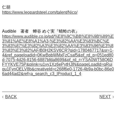
仁胡
https://www.leopardsteel.com/talent/Nico/
Audible 著者 蝉谷 めぐ実『蜻蛉の衣』
https://www.audible.co.jp/pd/%E8%9C%BB%E8%9B%89%E
3%81%AE%E8%A1%A3-%E3%82%AA%E3%83%BC%E
3%83%87%E3%82%A3%E3%82%AA%E3%83%96%E3%8
3%83%E3%82%AF/B0H2KSV6CR?qid=1780467717&sr=1-
4&ref_pageloadid=0KwBpbWMxFzCsaf5&pf_rd_p=051ed80
d-7075-4d26-8156-6887bfda8699&pf_rd_r=YSA0WT58Q6D
FYYKVE75P&plink=u1vy1Xz6ePytHJIN&pageLoadId=qRui
qu1FynOELV8b&creativeId=c268f6e0-1726-4b9a-b0bc-86e0
6ad44ad2&ref=a_search_c3_lProduct_1_4
BACK
NEXT