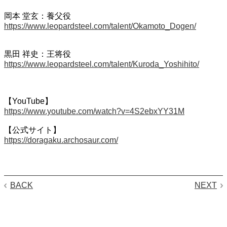
岡本 堂玄：養父役
https://www.leopardsteel.com/talent/Okamoto_Dogen/
黒田 祥史：王将役
https://www.leopardsteel.com/talent/Kuroda_Yoshihito/
【YouTube】
https://www.youtube.com/watch?v=4S2ebxYY31M
【公式サイト】
https://doragaku.archosaur.com/
BACK
NEXT